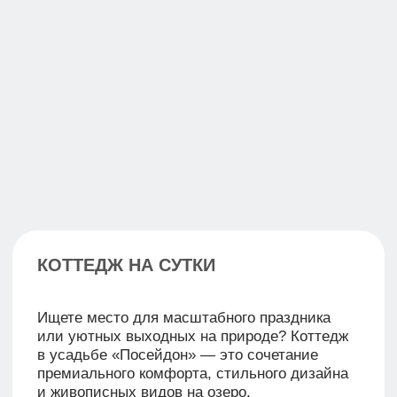
ВМЕСТЕ ТЕПЛЕЕ – АКЦИЯ ДЛЯ
БОЛЬШОЙ КОМПАНИИ
Базовая стоимость номера
рассчитана на
компанию до 6 человек.
Свыше каждый
дополнительный гость считается 100р/час.
При бронировании по акции «Вместе теплее»
от 5 часов дополнительные гости не
считаются. Максимальная вместимость
банного номера 12 человек.
СЧАСТЛИВЫЙ