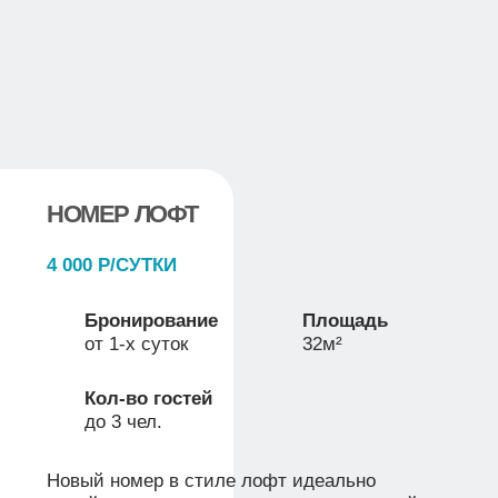
ОГНЕННЫЙ ЛОФТ
—
ИДЕАЛЬНОЕ
ПРОСТРАНСТВО ДЛЯ
ВСТРЕЧ И СОБЫТИЙ
«Огненный Лофт» — это стильное и уютное
пространство для проведения мероприятий
любого формата. Настоящий камин внутри
номера создаёт тёплую атмосферу и
позволяет готовить любимые блюда прямо
на месте.
2 000 Р/ЧАС
Площадь
Кол-во гостей
72м²
до 25 чел.