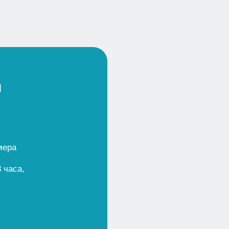
месте на берегу озера. К нам удобно
добираться из Новосибирска, Омска и
других городов — любым видом транспорта.
НА АВТОМОБИЛЕ
НА САМОЛЕТЕ
НА ПОЕЗДЕ
НА АВТОБУСЕ