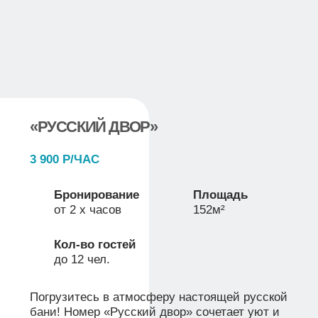
3 900 Р/ЧАС
Бронирование
Площадь
от 2 х часов
152м²
Кол-во гостей
до 12 чел.
Для тех, кто любит разнообразие и
восточные традиции, мы подготовили номер
«Восточная баня»:
Комната отдыха с большим столом и караоке
для весёлых встреч.
Подробнее
Забронировать