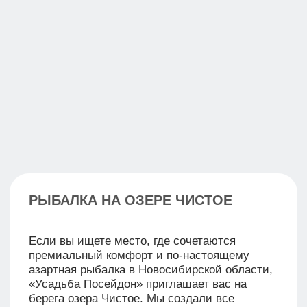
ЗДЕСЬ
Озеро Чистое расположено в тихом
и живописном месте и полностью
оправдывает своё название — его вода
отличается прозрачностью и спокойной
гладью. Озеро окружено природными
ландшафтами, создающими атмосферу
уюта и уединения, идеально подходящую
для отдыха на природе.
В летний период вода здесь хорошо
прогревается, что делает озеро комфортным
для купания и водных прогулок. Пологие
берега удобны для отдыха с семьёй,
а тишина и чистый воздух позволяют
расслабиться и отвлечься от городской
суеты.
В окрестностях озера можно встретить
представителей местной фауны — птиц
и животных, характерных для этой
природной зоны. Это место особенно
привлекательно для любителей природы
и неспешных прогулок. Озеро также
интересно для рыбаков: его воды богаты
рыбой, а спокойная обстановка способствует
размеренной и приятной рыбалке.
Озеро Чистое находится в непосредственной
близости от усадьбы «Посейдон», благодаря
чему гости могут наслаждаться природой
всего в нескольких шагах от места
проживания. Это отличная точка для