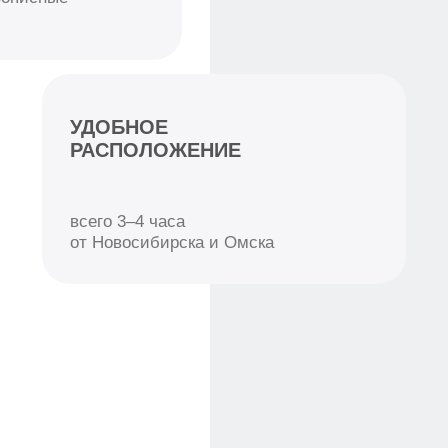
«РУССКИЙ ДВОР»
3 900 Р/ЧАС
Бронирование
Площадь
от 2 х часов
152м²
Кол-во гостей
до 12 чел.
Погрузитесь в атмосферу настоящей русской
бани! Номер «Русский двор» сочетает уют и