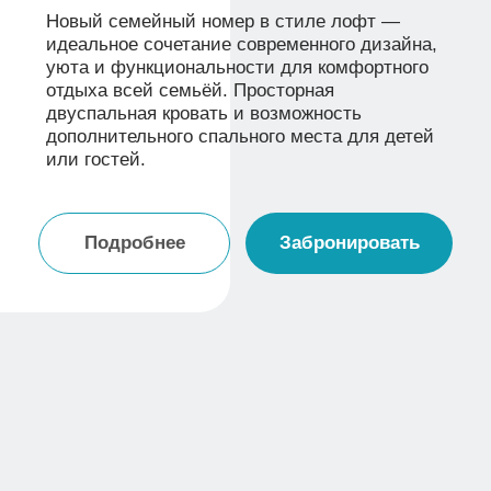
СТАНДАРТ
2 500 Р/СУТКИ
Бронирование
Площадь
от 1-х суток
15м²
Кол-во гостей
до 2 чел.
Двухместный номер с одной двуспальной
кроватью
Дополнительное спальное место: нет
Подробнее
Забронировать