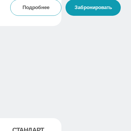
ГОТОВИМ В ТАНДЫРЕ
Хотите попробовать мясо, которое буквально
тает во рту? Мы предлагаем вам магию
восточной печи — приготовление в тандыре.
Это не просто еда, это настоящий ритуал
вкуса и здоровья.