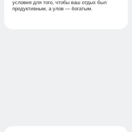
спокойного отдыха, утренних прогулок
и начала путешествий к более крупным
и известным озёрам региона — Чанам
и Сартлану.