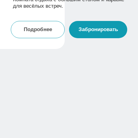
Бронирование
Площадь
от 1-х суток
32м²
Кол-во гостей
до 3 чел.
Новый номер в стиле лофт идеально
подойдет для тех, кто ценит современный
дизайн, уют и удобство. Двуспальная
кровать и возможность дополнительного
спального места для детей или гостей.
Подробнее
Забронировать