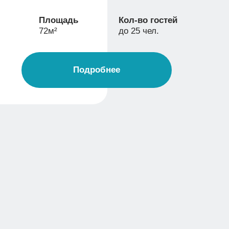
ПЛЯЖНЫЙ ОТДЫХ
НА ОЗЕРЕ ЧИСТОЕ:
ВАШЕ ИДЕАЛЬНОЕ ЛЕТО
Забудьте о городской суете и бесконечных
делах. Пляжный отдых в Новосибирской
области может быть по-настоящему
душевным, комфортным и
восстанавливающим. В усадьбе «Посейдон»
мы соединили природную красоту озера
Чистое и все условия для качественного