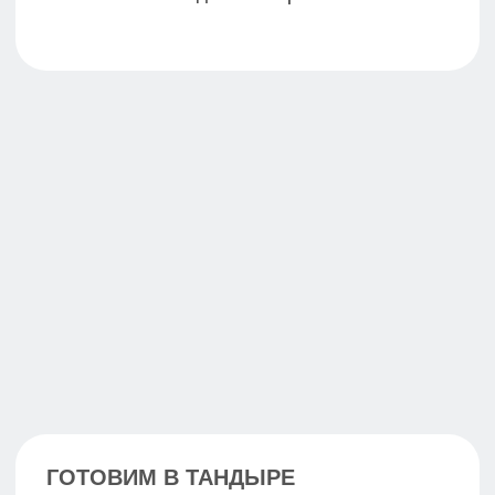
ЧАС
При заказе банного номера
на 4 часа,
5-й час в подарок.
Забронировать