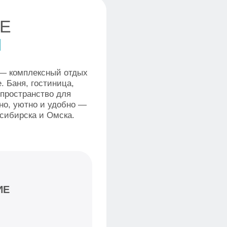
ИЕ
ы
КОМПЛЕКСНЫЙ
СЕРВИС
баня, гостиница,
пространство для мероприятий
и пляжный отдых
вописные